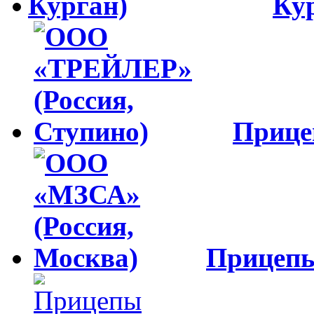
Ку
Приц
Прицеп