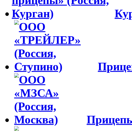
Ку
Приц
Прицеп