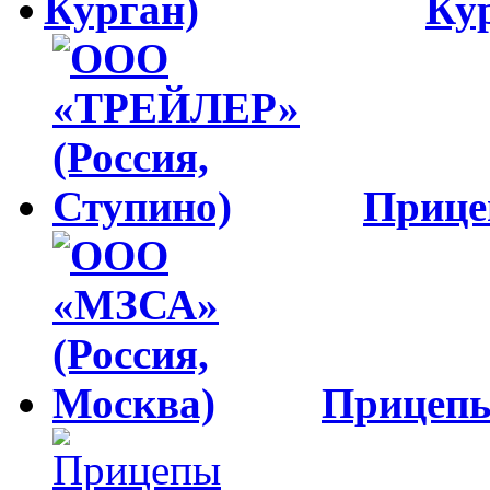
Ку
Приц
Прицеп