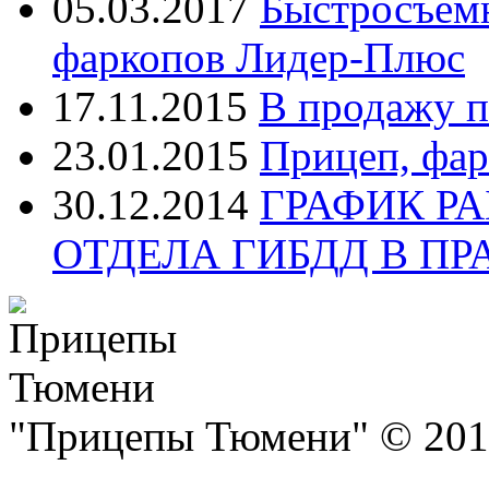
05.03.2017
Быстросъем
фаркопов Лидер-Плюс
17.11.2015
В продажу п
23.01.2015
Прицеп, фар
30.12.2014
ГРАФИК Р
ОТДЕЛА ГИБДД В П
"Прицепы Тюмени" © 2013