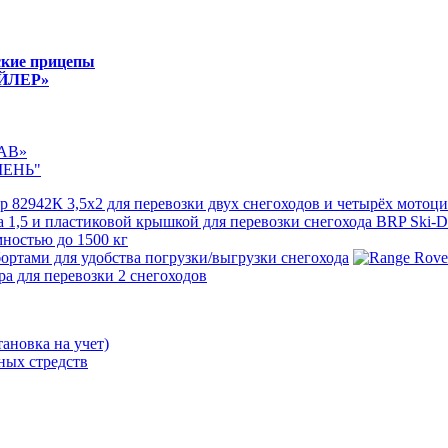
ские прицепы
ЕЙЛЕР»
АВ»
МЕНЬ"
ановка на учет)
ных стредств