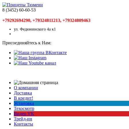
8 (3452) 60-60-53
+79292694290, +79324811213, +79324809463
ул. Федюнинского 4а к1
Присоединяйтесь к Нам:
О компании
Доставка
В кредит!
Установка
Техосмотр
Видео VK
Трейд-ин
Контакты