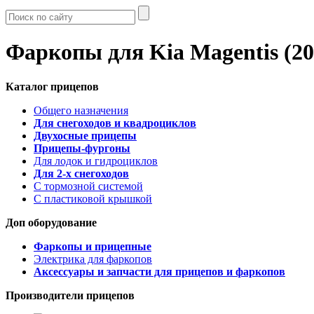
Фаркопы для Kia Magentis (20
Каталог прицепов
Общего назначения
Для снегоходов и квадроциклов
Двухосные прицепы
Прицепы-фургоны
Для лодок и гидроциклов
Для 2-х снегоходов
С тормозной системой
С пластиковой крышкой
Доп оборудование
Фаркопы и прицепные
Электрика для фаркопов
Аксессуары и запчасти для прицепов и фаркопов
Производители прицепов