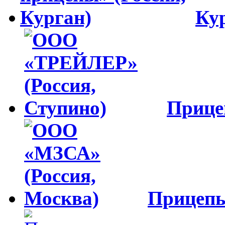
Ку
Приц
Прицеп