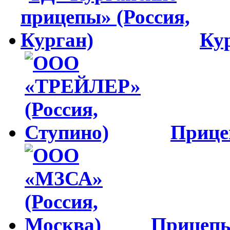
Ку
Приц
Прицеп