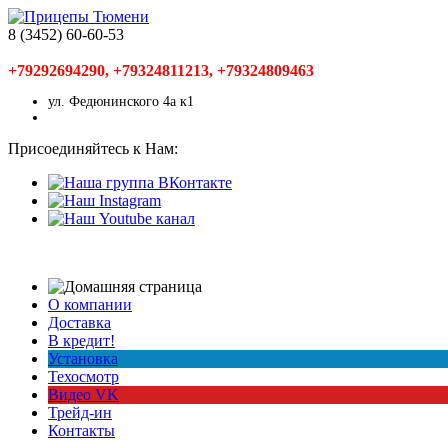
8 (3452) 60-60-53
+79292694290, +79324811213, +79324809463
ул. Федюнинского 4а к1
Присоединяйтесь к Нам:
О компании
Доставка
В кредит!
Установка
Техосмотр
Видео VK
Трейд-ин
Контакты