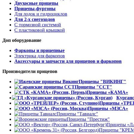
Двухосные прицепы
Прицепы-фургоны
Для лодок и гидроциклов
Для 2-х снегоходов
С тормозной системой
С пластиковой крышкой
Доп оборудование
Фаркопы и прицепные
Электрика для фаркопов
Аксессуары и запчасти для прицепов и фаркопов
Производители прицепов
Прицепы "ВИКИНГ"
Прицепы "ССТ"
Прицепы «КАМА»
Курган
Прицепы «ТР
Прицепы «МЗСА»
Прицепы "Тавиалс"
Прицепы "Престиж"
Прицепы «Л
Прицепы "КРЕ