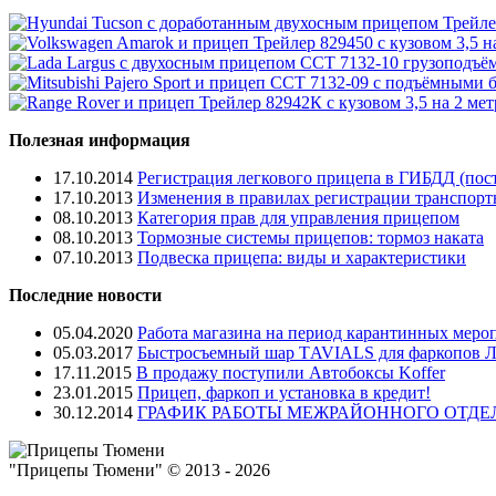
Полезная информация
17.10.2014
Регистрация легкового прицепа в ГИБДД (пост
17.10.2013
Изменения в правилах регистрации транспорт
08.10.2013
Категория прав для управления прицепом
08.10.2013
Тормозные системы прицепов: тормоз наката
07.10.2013
Подвеска прицепа: виды и характеристики
Последние новости
05.04.2020
Работа магазина на период карантинных мероп
05.03.2017
Быстросъемный шар ТAVIALS для фаркопов 
17.11.2015
В продажу поступили Автобоксы Koffer
23.01.2015
Прицеп, фаркоп и установка в кредит!
30.12.2014
ГРАФИК РАБОТЫ МЕЖРАЙОННОГО ОТДЕЛ
"Прицепы Тюмени" © 2013 - 2026