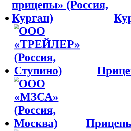
Ку
Приц
Прицеп